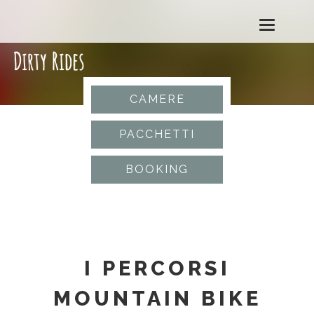
T
o
g
CAMERE
g
PACCHETTI
l
BOOKING
e
n
a
I PERCORSI
v
MOUNTAIN BIKE
i