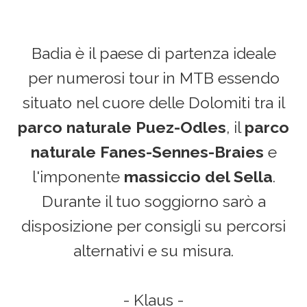
g
a
Badia è il paese di partenza ideale
t
per numerosi tour in MTB essendo
i
situato nel cuore delle Dolomiti tra il
parco naturale Puez-Odles
, il
parco
o
naturale Fanes-Sennes-Braies
e
n
l'imponente
massiccio del Sella
.
Durante il tuo soggiorno sarò a
disposizione per consigli su percorsi
alternativi e su misura.
- Klaus -