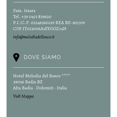
Fam. Irsara
Tel. +39 0471 839620
P.I./C.F. 02246560219 REA BZ-165709
CIN IT021006A1EYGGZ74N
info@melodiadelbosco.it
DOVE SIAMO
Hotel Melodia del Bosco ****
39036 Badia BZ
Alta Badia · Dolomiti · Italia
Vedi Mappa